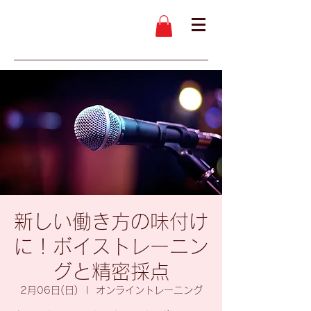
新しい働き方の味付け
に！ボイストレーニン
グと精密採点
2月06日(日)
  |  
オンライントレーニング