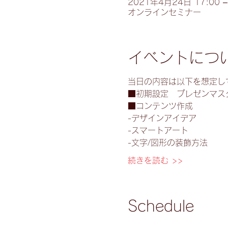
2021年4月24日 17:00 –
オンラインセミナー
イベントにつ
当日の内容は以下を想定し
■初期設定　プレゼンマス
■コンテンツ作成
-デザインアイデア
-スマートアート
-文字/図形の装飾方法
続きを読む >>
Schedule