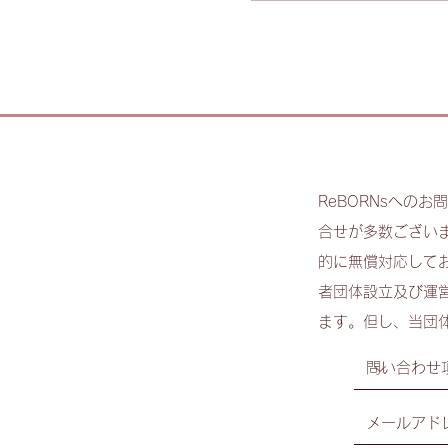
ReBORNsへの
合せが多数ござい
的に無償対応して
者団体設立及び運
ます。但し、当団