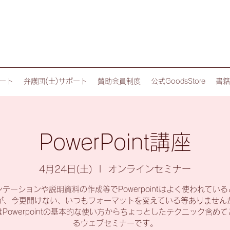
ート
弁護団(士)サポート
賛助会員制度
公式GoodsStore
書籍
PowerPoint講座
4月24日(土)
  |  
オンラインセミナー
テーションや説明資料の作成等でPowerpointはよく使われてい
が、今更聞けない、いつもフォーマットを変えている等ありません
Powerpointの基本的な使い方からちょっとしたテクニック含め
るウェブセミナーです。