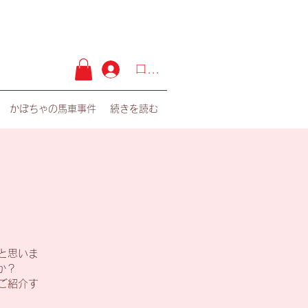
ログイン
 かぼちゃの馬車事件
続きを読む
ると思いま
か？
てご紹介す